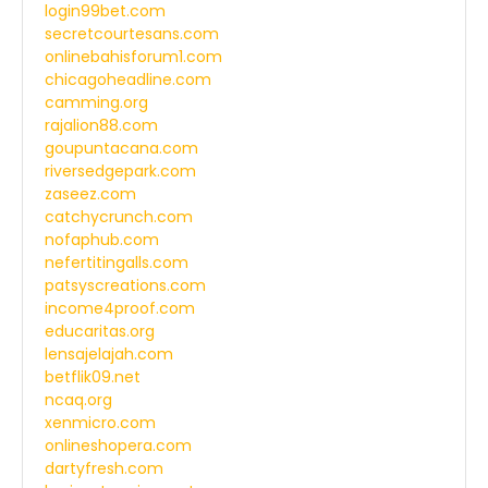
login99bet.com
secretcourtesans.com
onlinebahisforum1.com
chicagoheadline.com
camming.org
rajalion88.com
goupuntacana.com
riversedgepark.com
zaseez.com
catchycrunch.com
nofaphub.com
nefertitingalls.com
patsyscreations.com
income4proof.com
educaritas.org
lensajelajah.com
betflik09.net
ncaq.org
xenmicro.com
onlineshopera.com
dartyfresh.com