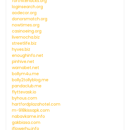
fortnitehacks.org
loginsearch.org
aodecor.org
donorsmatch.org
nowtimes.org
casinoeing.org
livemocha.biz
streetlife.biz
hyves.biz
enoughinfo.net
pinhive.net
warnabet.net
bollym4u.me
bolly2tollyblog.me
pandaclub.me
flyttevask.io
byhous.com
hartfordplazahotel.com
m-918kissapk.com
nabavkame.info
gakbiasa.com
iflowerhu.info