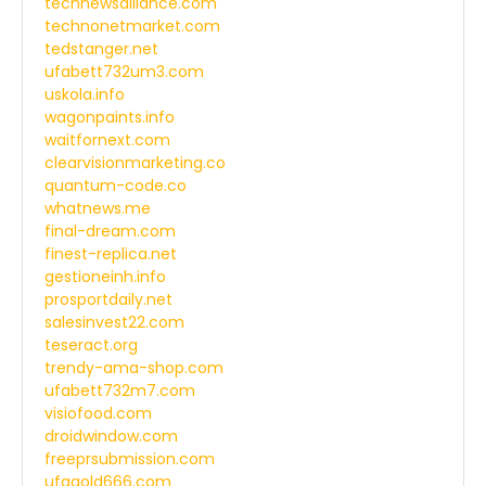
technewsalliance.com
technonetmarket.com
tedstanger.net
ufabett732um3.com
uskola.info
wagonpaints.info
waitfornext.com
clearvisionmarketing.co
quantum-code.co
whatnews.me
final-dream.com
finest-replica.net
gestioneinh.info
prosportdaily.net
salesinvest22.com
teseract.org
trendy-ama-shop.com
ufabett732m7.com
visiofood.com
droidwindow.com
freeprsubmission.com
ufagold666.com