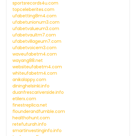
sportsrecords4u.com
topceleberites.com
ufabetting8m4.com
ufabetunionum3.com
ufabetvalueum3.com
ufabetvaultm7.com
ufabetvillageum7.com
ufabetvoicem3.com
waveufabetm4.com
wayang88.net
websiteufabetm4.com
whiteufabetm4.com
anikalappy.com
dininghelsinki.info
duanfrescariverside.info
etilerx.com
finestreplica.net
flounderandfumble.com
healthohunt.com
retefuturah.info
smartinvestinginfo.info