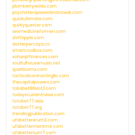
plumberryworks.com
psychoterapiawioletanowak.com
quickultimate.com
quirkyquester.com
sexmedicineformen.com
shiftripple.com
slotterpercaya.co
smartcoolbox.com
sohanjitfinances.com
soulfulhousemusic.net
sparklooms.com
tacticalcontractingllc.com
thecapitalpowers.com
tobabet88slot3.com
todayscurrentnews.com
totobet77.asia
totobet77.org
trendingpublication.com
ufabettererum3.com
ufabettermentm4.com
ufabettersum7.com