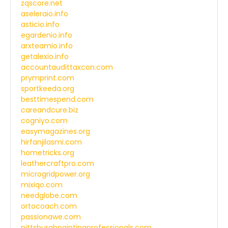
zqscore.net
aseleraio.info
asticio.info
egardenio.info
arxteamio.info
getalexio.info
accountaudittaxcon.com
prymprint.com
sportkeeda.org
besttimespend.com
careandcure.biz
cogniyo.com
easymagazines.org
hirfanjilasmi.com
hometricks.org
leathercraftpro.com
microgridpower.org
mixiqo.com
needglobe.com
ortocoach.com
passionawe.com
pittsburghpaintingprofessionals.com