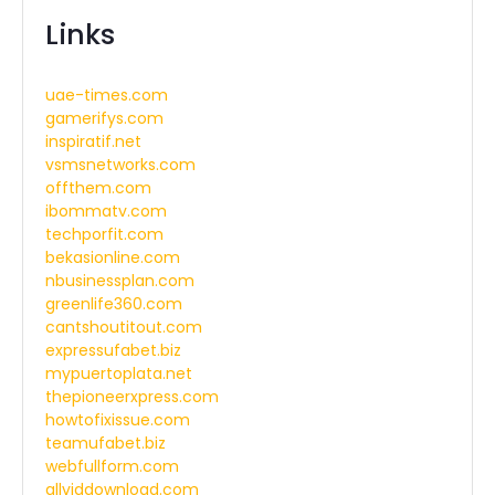
Links
uae-times.com
gamerifys.com
inspiratif.net
vsmsnetworks.com
offthem.com
ibommatv.com
techporfit.com
bekasionline.com
nbusinessplan.com
greenlife360.com
cantshoutitout.com
expressufabet.biz
mypuertoplata.net
thepioneerxpress.com
howtofixissue.com
teamufabet.biz
webfullform.com
allviddownload.com