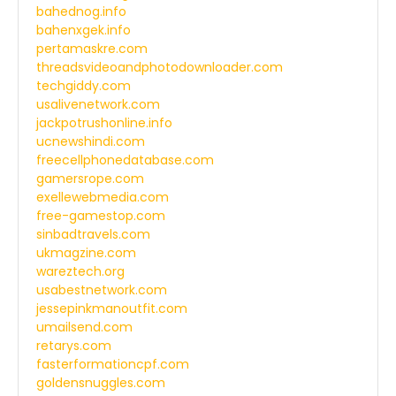
bahednog.info
bahenxgek.info
pertamaskre.com
threadsvideoandphotodownloader.com
techgiddy.com
usalivenetwork.com
jackpotrushonline.info
ucnewshindi.com
freecellphonedatabase.com
gamersrope.com
exellewebmedia.com
free-gamestop.com
sinbadtravels.com
ukmagzine.com
wareztech.org
usabestnetwork.com
jessepinkmanoutfit.com
umailsend.com
retarys.com
fasterformationcpf.com
goldensnuggles.com