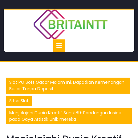
Skip
to
content
Open
Button
Slot PG Soft Gacor Malam Ini, Dapatkan Kemenangan
Besar Tanpa Deposit
Situs Slot
Menjelajahi Dunia Kreatif Suhu189: Pandangan Inside
pada Gaya Artistik Unik mereka