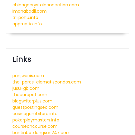
chicagocrystalconnection.com
imanabadii.com
trilipohu.info
appruptio.info
Links
punjwanis.com
the-parcs-clematiscondos.com
jusu-gb.com
thecarepet.com
blogwriterplus.com
guestpostingseo.com
casinogambitpro.info
pokerplaymasters.info
courseoncourse.com
bantinbatdongsan247.com