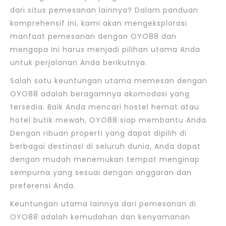
dari situs pemesanan lainnya? Dalam panduan
komprehensif ini, kami akan mengeksplorasi
manfaat pemesanan dengan OYO88 dan
mengapa ini harus menjadi pilihan utama Anda
untuk perjalanan Anda berikutnya.
Salah satu keuntungan utama memesan dengan
OYO88 adalah beragamnya akomodasi yang
tersedia. Baik Anda mencari hostel hemat atau
hotel butik mewah, OYO88 siap membantu Anda.
Dengan ribuan properti yang dapat dipilih di
berbagai destinasi di seluruh dunia, Anda dapat
dengan mudah menemukan tempat menginap
sempurna yang sesuai dengan anggaran dan
preferensi Anda.
Keuntungan utama lainnya dari pemesanan di
OYO88 adalah kemudahan dan kenyamanan