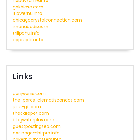
nabavkame.info
gakbiasa.com
iflowerhu.info
chicagocrystalconnection.com
imanabadii.com
trilipohu.info
appruptio.info
Links
punjwanis.com
the-parcs-clematiscondos.com
jusu-gb.com
thecarepet.com
blogwriterplus.com
guestpostingseo.com
casinogambitpro.info
pokerplaymasters.info