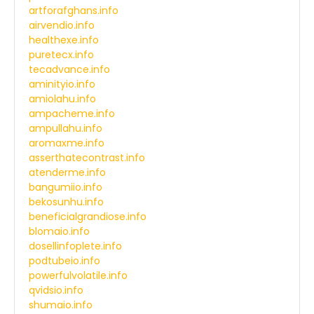
artforafghans.info
airvendio.info
healthexe.info
puretecx.info
tecadvance.info
aminityio.info
amiolahu.info
ampacheme.info
ampullahu.info
aromaxme.info
asserthatecontrast.info
atenderme.info
bangumiio.info
bekosunhu.info
beneficialgrandiose.info
blomaio.info
dosellinfoplete.info
podtubeio.info
powerfulvolatile.info
qvidsio.info
shumaio.info