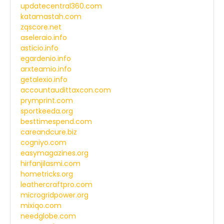
updatecentral360.com
katamastah.com
zqscore.net
aseleraio.info
asticio.info
egardenio.info
arxteamio.info
getalexio.info
accountaudittaxcon.com
prymprint.com
sportkeeda.org
besttimespend.com
careandcure.biz
cogniyo.com
easymagazines.org
hirfanjilasmi.com
hometricks.org
leathercraftpro.com
microgridpower.org
mixiqo.com
needglobe.com