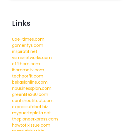
Links
uae-times.com
gamerifys.com
inspiratif.net
vsmsnetworks.com
offthem.com
ibommatv.com
techporfit.com
bekasionline.com
nbusinessplan.com
greenlife360.com
cantshoutitout.com
expressufabet.biz
mypuertoplata.net
thepioneerxpress.com
howtofixissue.com