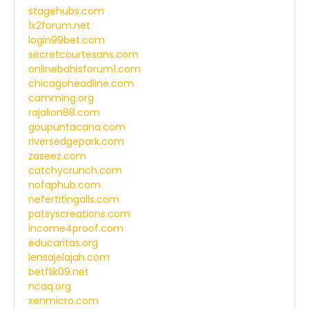
stagehubs.com
1x2forum.net
login99bet.com
secretcourtesans.com
onlinebahisforum1.com
chicagoheadline.com
camming.org
rajalion88.com
goupuntacana.com
riversedgepark.com
zaseez.com
catchycrunch.com
nofaphub.com
nefertitingalls.com
patsyscreations.com
income4proof.com
educaritas.org
lensajelajah.com
betflik09.net
ncaq.org
xenmicro.com