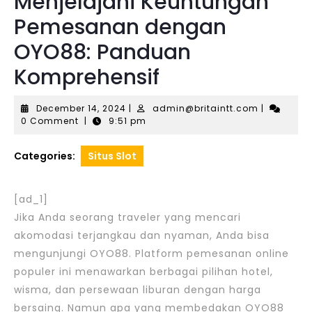
Menjelajahi Keuntungan
Pemesanan dengan
OYO88: Panduan
Komprehensif
December
admin@bri
December 14, 2024
|
admin@britaintt.com
|
14,
0 Comment
|
9:51 pm
2024
Categories:
Situs Slot
[ad_1]
Jika Anda seorang traveler yang mencari
akomodasi terjangkau dan nyaman, Anda bisa
mengunjungi OYO88. Platform pemesanan online
populer ini menawarkan berbagai pilihan hotel,
wisma, dan persewaan liburan dengan harga
bersaing. Namun apa yang membedakan OYO88