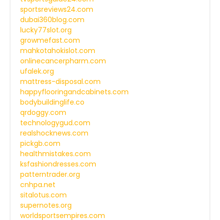
sportsreviews24.com
dubai360blog.com
lucky77slot.org
growmefast.com
mahkotahokislot.com
onlinecancerpharm.com
ufalek.org
mattress-disposal.com
happyflooringandcabinets.com
bodybuildinglife.co
qrdoggy.com
technologygud.com
realshocknews.com
pickgb.com
healthmistakes.com
ksfashiondresses.com
patterntrader.org
cnhpa.net
sitalotus.com
supernotes.org
worldsportsempires.com