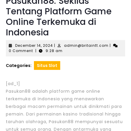
Pasukan88: Sekilas
Tentang Platform Game
Online Terkemuka di
Indonesia
December
admin@bri
December 14, 2024
|
admin@britaintt.com
|
14,
0 Comment
|
9:28 am
2024
Categories:
Situs Slot
[ad_1]
Pasukan88 adalah platform game online
terkemuka di Indonesia yang menawarkan
berbagai macam permainan untuk dinikmati para
pemain. Dari permainan kasino tradisional hingga
taruhan olahraga, Pasukan88 mempunyai sesuatu
untuk semua orang. Dengan antarmuka yang