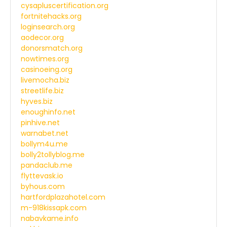
cysapluscertification.org
fortnitehacks.org
loginsearch.org
aodecor.org
donorsmatch.org
nowtimes.org
casinoeing.org
livemocha.biz
streetlife.biz
hyves.biz
enoughinfo.net
pinhive.net
warnabet.net
bollym4u.me
bolly2tollyblog.me
pandaclub.me
flyttevask.io
byhous.com
hartfordplazahotel.com
m-918kissapk.com
nabavkame.info