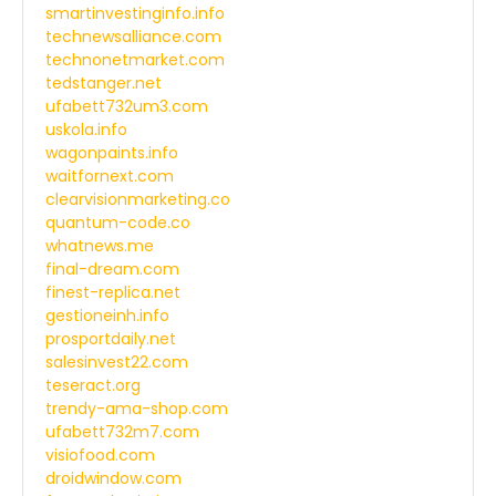
smartinvestinginfo.info
technewsalliance.com
technonetmarket.com
tedstanger.net
ufabett732um3.com
uskola.info
wagonpaints.info
waitfornext.com
clearvisionmarketing.co
quantum-code.co
whatnews.me
final-dream.com
finest-replica.net
gestioneinh.info
prosportdaily.net
salesinvest22.com
teseract.org
trendy-ama-shop.com
ufabett732m7.com
visiofood.com
droidwindow.com