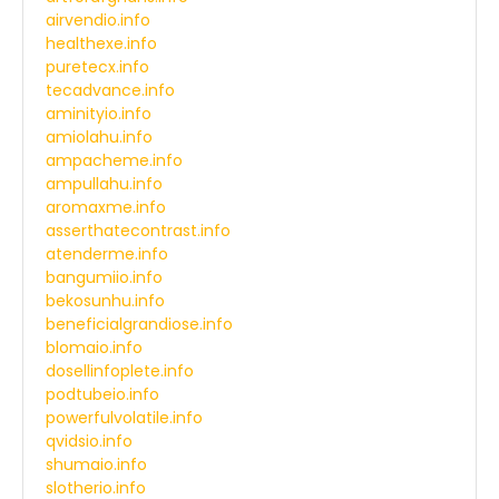
airvendio.info
healthexe.info
puretecx.info
tecadvance.info
aminityio.info
amiolahu.info
ampacheme.info
ampullahu.info
aromaxme.info
asserthatecontrast.info
atenderme.info
bangumiio.info
bekosunhu.info
beneficialgrandiose.info
blomaio.info
dosellinfoplete.info
podtubeio.info
powerfulvolatile.info
qvidsio.info
shumaio.info
slotherio.info