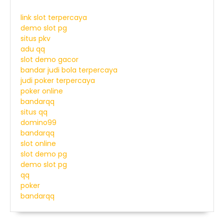
link slot terpercaya
demo slot pg
situs pkv
adu qq
slot demo gacor
bandar judi bola terpercaya
judi poker terpercaya
poker online
bandarqq
situs qq
domino99
bandarqq
slot online
slot demo pg
demo slot pg
qq
poker
bandarqq