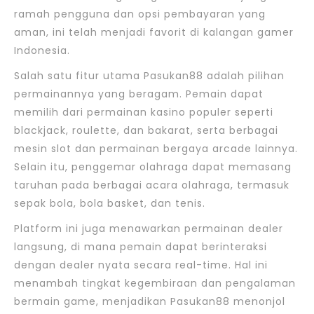
ramah pengguna dan opsi pembayaran yang
aman, ini telah menjadi favorit di kalangan gamer
Indonesia.
Salah satu fitur utama Pasukan88 adalah pilihan
permainannya yang beragam. Pemain dapat
memilih dari permainan kasino populer seperti
blackjack, roulette, dan bakarat, serta berbagai
mesin slot dan permainan bergaya arcade lainnya.
Selain itu, penggemar olahraga dapat memasang
taruhan pada berbagai acara olahraga, termasuk
sepak bola, bola basket, dan tenis.
Platform ini juga menawarkan permainan dealer
langsung, di mana pemain dapat berinteraksi
dengan dealer nyata secara real-time. Hal ini
menambah tingkat kegembiraan dan pengalaman
bermain game, menjadikan Pasukan88 menonjol