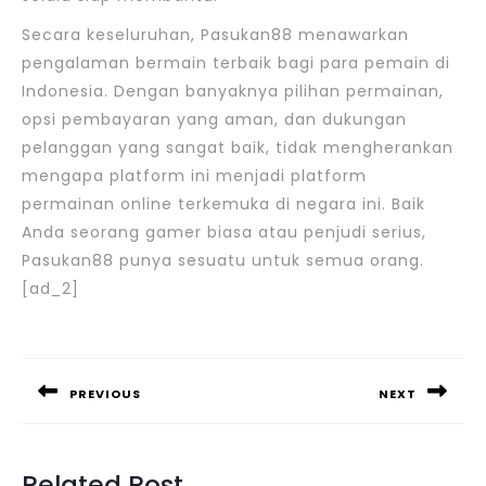
Secara keseluruhan, Pasukan88 menawarkan
pengalaman bermain terbaik bagi para pemain di
Indonesia. Dengan banyaknya pilihan permainan,
opsi pembayaran yang aman, dan dukungan
pelanggan yang sangat baik, tidak mengherankan
mengapa platform ini menjadi platform
permainan online terkemuka di negara ini. Baik
Anda seorang gamer biasa atau penjudi serius,
Pasukan88 punya sesuatu untuk semua orang.
[ad_2]
Post
navigation
PREVIOUS
NEXT
Previous
Next
post:
post:
Related Post