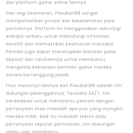
dari platform game online lainnya.
Dari segi keamanan, Pasukan88 sangat
memperhatikan privasi dan keselamatan para
pemainnya. Platform ini menggunakan teknologi
enkripsi terbaru untuk melindungi informasi
sensitif dan memastikan keamanan transaksi.
Pemain juga dapat menetapkan batasan pada
deposit dan taruhannya untuk membantu
mengelola kebiasaan bermain game mereka
secara bertanggung jawab.
Fitur menonjol lainnya dari Pasukan88 adalah tim
dukungan pelanggannya. Tersedia 24/7, tim
berdedikasi untuk membantu pemain dengan
pertanyaan atau masalah apa pun yang mungkin
mereka miliki. Baik itu masalah teknis atau
pertanyaan seputar permainan, tim dukungan
selalu siap membantu.