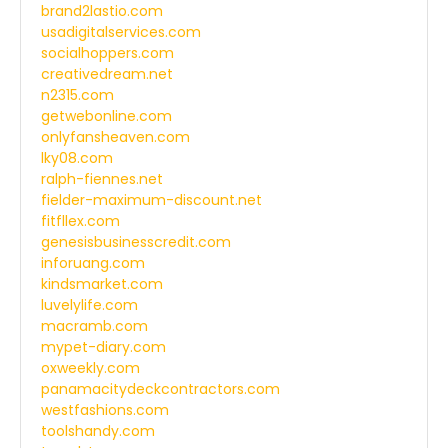
brand2lastio.com
usadigitalservices.com
socialhoppers.com
creativedream.net
n2315.com
getwebonline.com
onlyfansheaven.com
lky08.com
ralph-fiennes.net
fielder-maximum-discount.net
fitfllex.com
genesisbusinesscredit.com
inforuang.com
kindsmarket.com
luvelylife.com
macramb.com
mypet-diary.com
oxweekly.com
panamacitydeckcontractors.com
westfashions.com
toolshandy.com