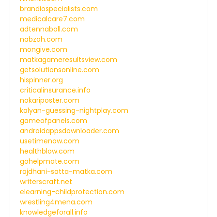
brandiospecialists.com
medicalcare7.com
adtennaball.com
nabzah.com
mongive.com
matkagameresultsview.com
getsolutionsonline.com
hispinner.org
criticalinsurance.info
nokariposter.com
kalyan-guessing-nightplay.com
gameofpanels.com
androidappsdownloader.com
usetimenow.com
healthblow.com
gohelpmate.com
rajdhani-satta-matka.com
writerscraft.net
elearning-childprotection.com
wrestling4mena.com
knowledgeforall.info