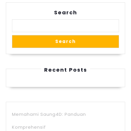
Search
Search
Recent Posts
Memahami Saung4D: Panduan
Komprehensif