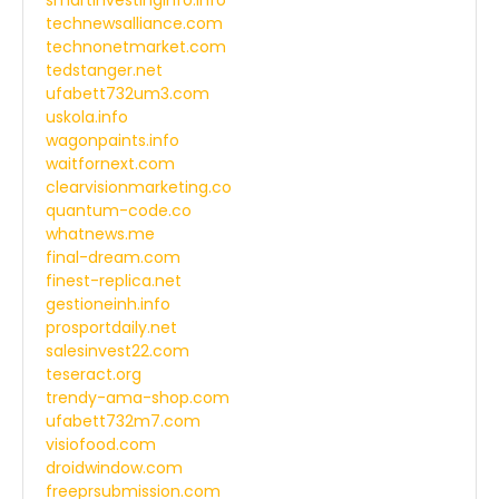
smartinvestinginfo.info
technewsalliance.com
technonetmarket.com
tedstanger.net
ufabett732um3.com
uskola.info
wagonpaints.info
waitfornext.com
clearvisionmarketing.co
quantum-code.co
whatnews.me
final-dream.com
finest-replica.net
gestioneinh.info
prosportdaily.net
salesinvest22.com
teseract.org
trendy-ama-shop.com
ufabett732m7.com
visiofood.com
droidwindow.com
freeprsubmission.com