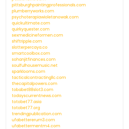
pittsburghpaintingprofessionals.com
plumberryworks.com
psychoterapiawioletanowak.com
quickultimate.com
quirkyquester.com
sexmedicineformen.com
shiftripple.com
slotterpercaya.co
smartcoolbox.com
sohanjitfinances.com
soulfulhousemusic.net
sparklooms.com
tacticalcontractingllc.com
thecapitalpowers.com
tobabet88slot3.com
todayscurrentnews.com
totobet77.asia
totobet77.org
trendingpublication.com
ufabettererum3.com
ufabettermentm4.com