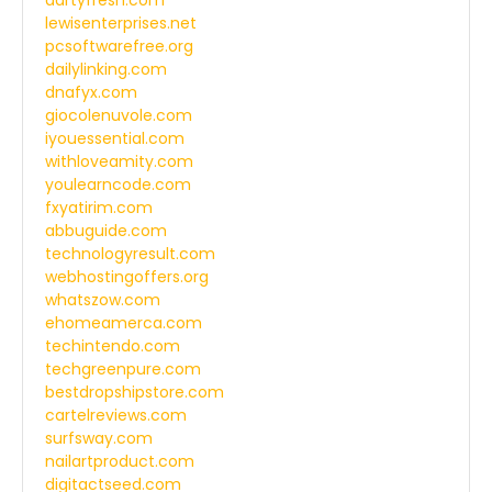
dartyfresh.com
lewisenterprises.net
pcsoftwarefree.org
dailylinking.com
dnafyx.com
giocolenuvole.com
iyouessential.com
withloveamity.com
youlearncode.com
fxyatirim.com
abbuguide.com
technologyresult.com
webhostingoffers.org
whatszow.com
ehomeamerca.com
techintendo.com
techgreenpure.com
bestdropshipstore.com
cartelreviews.com
surfsway.com
nailartproduct.com
digitactseed.com