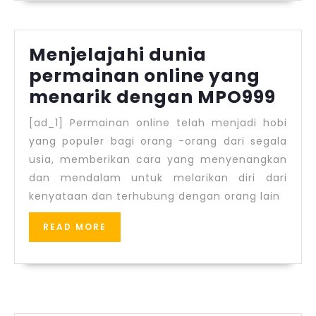
Menjelajahi dunia
permainan online yang
Men
menarik dengan MPO999
dun
[ad_1] Permainan online telah menjadi hobi
per
yang populer bagi orang -orang dari segala
onli
usia, memberikan cara yang menyenangkan
yan
dan mendalam untuk melarikan diri dari
kenyataan dan terhubung dengan orang lain
men
den
READ
READ MORE
MPO
MORE