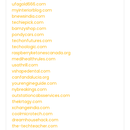
ufagold666.com
myinteriorblog.com
bnewsindia.com
techiepick.com
bamzyshop.com
pondycars.com
techonfutures.com
techoologic.com
raspberryketonescanada.org
medihealthrules.com
usathrill.com
vshapedental.com
canfandalucia.org
yourengineguide.com
nybreakings.com
outstationcabsservices.com
thekrtagy.com
xchangeindia.com
coolmicrotech.com
dreamhousehack.com
the-techteacher.com