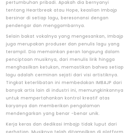
pertumbuhan pribadi. Apakah dia bernyanyi
tentang Heartbreak atau Hope, keaslian Imbajp
bersinar di setiap lagu, beresonansi dengan
pendengar dan menggambarnya.
Selain bakat vokalnya yang mengesankan, Imbajp
juga merupakan produser dan penulis lagu yang
terampil. Dia memainkan peran langsung dalam
penciptaan musiknya, dari menulis lirik hingga
menghasilkan ketukan, memastikan bahwa setiap
lagu adalah cerminan sejati dari visi artistiknya.
Tingkat keterlibatan ini membedakan IMBAJP dari
banyak artis lain di industri ini, memungkinkannya
untuk mempertahankan kontrol kreatif atas
karyanya dan memberikan pengalaman
mendengarkan yang benar -benar unik.
Kerja keras dan dedikasi Imbajp tidak luput dari
perhatian. Musiknya telah ditampilkan di platform