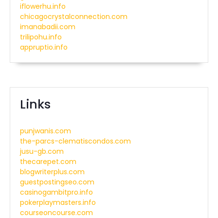
iflowerhu.info
chicagocrystalconnection.com
imanabadii.com
trilipohu.info
appruptio.info
Links
punjwanis.com
the-parcs-clematiscondos.com
jusu-gb.com
thecarepet.com
blogwriterplus.com
guestpostingseo.com
casinogambitpro.info
pokerplaymasters.info
courseoncourse.com