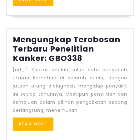
MORE
Mengungkap Terobosan
Terbaru Penelitian
Mengungka
Kanker: GBO338
Terobosan
[ad_1] Kanker adalah salah satu penyebab
Terbaru
utama kematian di seluruh dunia, dengan
Penelitian
jutaan orang didiagnosis mengidap penyakit
Kanker:
ini setiap tahunnya. Meskipun penelitian dan
kemajuan dalam pilihan pengobatan sedang
GBO338
berlangsung, menemukan
READ
READ MORE
MORE