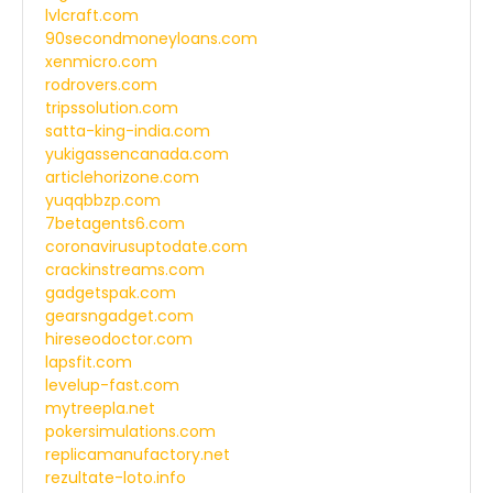
lvlcraft.com
90secondmoneyloans.com
xenmicro.com
rodrovers.com
tripssolution.com
satta-king-india.com
yukigassencanada.com
articlehorizone.com
yuqqbbzp.com
7betagents6.com
coronavirusuptodate.com
crackinstreams.com
gadgetspak.com
gearsngadget.com
hireseodoctor.com
lapsfit.com
levelup-fast.com
mytreepla.net
pokersimulations.com
replicamanufactory.net
rezultate-loto.info